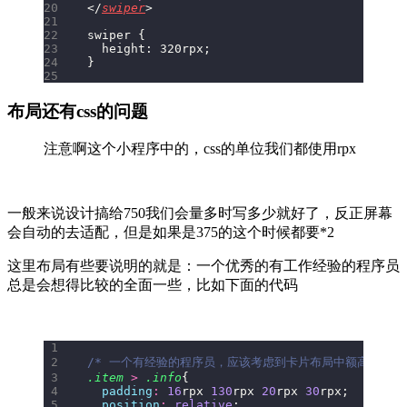
</
swiper
>
swiper {
  height: 320rpx;  
}
布局还有css的问题
注意啊这个小程序中的，css的单位我们都使用rpx
一般来说设计搞给750我们会量多时写多少就好了，反正屏幕
会自动的去适配，但是如果是375的这个时候都要*2
这里布局有些要说明的就是：一个优秀的有工作经验的程序员
总是会想得比较的全面一些，比如下面的代码
/* 一个有经验的程序员，应该考虑到卡片布局中额高度要写死的道
.item
 > 
.info
{
  padding
:
 16
rpx 
130
rpx 
20
rpx 
30
rpx;
  position
:
 relative
;