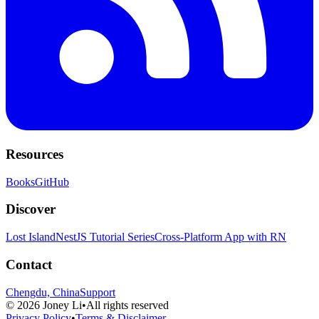
Resources
Books
GitHub
Discover
Lost Island
NestJS Tutorial Series
Cross-Platform App with RN
Contact
Chengdu, China
Support
©
2026
Joney Li
•
All rights reserved
Privacy Policy
•
Terms & Disclaimer