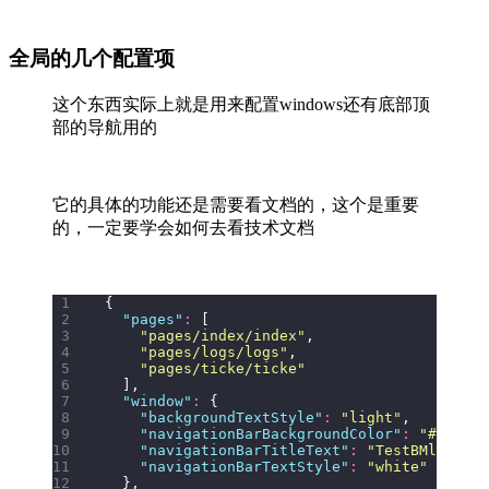
全局的几个配置项
这个东西实际上就是用来配置windows还有底部顶
部的导航用的
它的具体的功能还是需要看文档的，这个是重要
的，一定要学会如何去看技术文档
{
  "
pages
"
:
 [
    "
pages/index/index
"
,
    "
pages/logs/logs
"
,
    "
pages/ticke/ticke
"
  ],
  "
window
"
:
 {
    "
backgroundTextStyle
"
:
 "
light
"
,
    "
navigationBarBackgroundColor
"
:
 "
#262626
    "
navigationBarTitleText
"
:
 "
TestBMlaoli
"
,
    "
navigationBarTextStyle
"
:
 "
white
"
  },