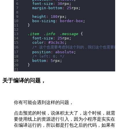
  font-size
:
 30
rpx;
  margin-bottom
:
 25
rpx;
  height
:
 180
rpx;
  box-sizing
:
 border-box
;
}
.item
  .info
  .message
 {
  font-size
:
 25
rpx;
  color
:
 #3c3c3c
;
  /* 这个也需要考虑到这个到的，我们这个也需要把这个
  position
:
 absolute
;
  /* left: 0; */
  bottom
:
 5
rpx;
}
关于编译的问题，
你有可能会遇到这样的问题，
点击预览的时候，说体积太大了，这个时候，就需
要使用线上的资源进行引入，因为小程序是实实在
在编译运行的，所以都是打包之后的代码，如果有