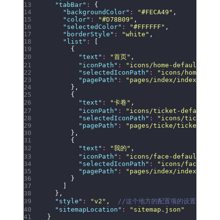
  "
tabBar
"
:
 {
    "
backgroundColor
"
:
 "
#FECA49
"
,
    "
color
"
:
 "
#D78B09
"
,
    "
selectedColor
"
:
 "
#FFFFFF
"
,
    "
borderStyle
"
:
 "
white
"
,
    "
list
"
:
 [
      {
        "
text
"
:
 "
首页
"
,
        "
iconPath
"
:
 "
icons/home-default.png
"
        "
selectedIconPath
"
:
 "
icons/home-acti
        "
pagePath
"
:
 "
pages/index/index
"
      },
      {
        "
text
"
:
 "
卡卷
"
,
        "
iconPath
"
:
 "
icons/ticket-default.pn
        "
selectedIconPath
"
:
 "
icons/ticket-ac
        "
pagePath
"
:
 "
pages/ticke/ticke
"
      },
      {
        "
text
"
:
 "
我的
"
,
        "
iconPath
"
:
 "
icons/face-default.png
"
        "
selectedIconPath
"
:
 "
icons/face-acti
        "
pagePath
"
:
 "
pages/index/index
"
      }
    ]
  },
  "
style
"
:
 "
v2
"
,  
//这个地方的配置项的设置是有点
  "
sitemapLocation
"
:
 "
sitemap.json
"
}