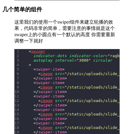
几个简单的组件
这里我们的使用一个swiper组件来建立轮播的效
果，代码非常的简单，需要注意的事情就是这个
swaper上的小圆点有一个默认的高度 你需要重新
调整一下就好
<
swiper
  indicator-dots
 indicator-color
=
"
ragba(255,
  autoplay
 interval
=
"
3000
"
 circular
>
  <
swiper-item
>
    <
image
 src
=
"
/static/uploads/slide_1.jpg
"
  </
swiper-item
>
  <
swiper-item
>
    <
image
 src
=
"
/static/uploads/slide_2.jpg
"
  </
swiper-item
>
  <
swiper-item
>
    <
image
 src
=
"
/static/uploads/slide_3.jpg
"
  </
swiper-item
>
  <
swiper-item
>
    <
image
 src
=
"
/static/uploads/slide_4.jpg
"
  </
swiper-item
>
  <
swiper-item
>
    <
image
 src
=
"
/static/uploads/slide_5.jpg
"
  </
swiper-item
>